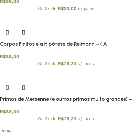
R$
99,00
Textuniversitários 11
Ou 3x de
R$
33,00
s/ juros
Corpos Finitos e a Hipótese de Reimann – ( A
Demonstração de André Weil) – Textuniversitários 14
R$
88,00
Ou 3x de
R$
29,33
s/ juros
Primos de Mersenne (e outros primos muito grandes) –
Textuniversitários 12
R$
88,00
Ou 3x de
R$
29,33
s/ juros
-24%