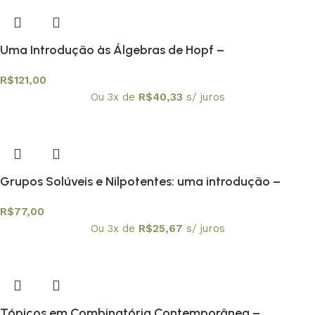
Uma Introdução às Álgebras de Hopf –
Textuniversitários 5
R$
121,00
Ou 3x de
R$
40,33
s/ juros
Grupos Solúveis e Nilpotentes: uma introdução –
Textuniversitários 6
R$
77,00
Ou 3x de
R$
25,67
s/ juros
Tópicos em Combinatória Contemporânea –