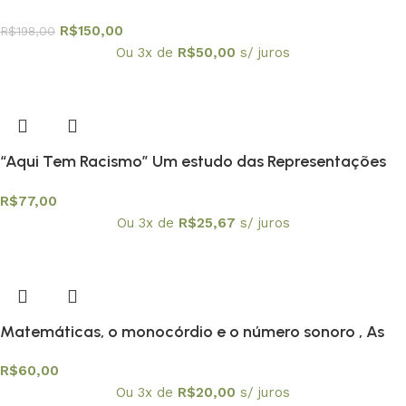
R$
150,00
R$
198,00
Ou 3x de
R$
50,00
s/ juros
“Aqui Tem Racismo” Um estudo das Representações
Sociais e das Identidades das Crianças Negras na
R$
77,00
Escola
Ou 3x de
R$
25,67
s/ juros
Matemáticas, o monocórdio e o número sonoro , As
R$
60,00
Ou 3x de
R$
20,00
s/ juros