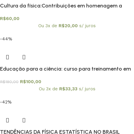
Cultura da física:Contribuições em homenagem a
Amelia Imperio Hamburger, A
R$
60,00
Ou 3x de
R$
20,00
s/ juros
-44%
Educação para a ciência: curso para treinamento em
centros e museus de ciência
R$
100,00
R$
180,00
Ou 3x de
R$
33,33
s/ juros
-42%
TENDÊNCIAS DA FÍSICA ESTATÍSTICA NO BRASIL