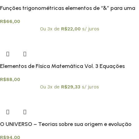
Funções trigonométricas elementos de “&” para uma
engenharia didática
R$
66,00
Ou 3x de
R$
22,00
s/ juros
Elementos de Física Matemática Vol. 3 Equações
integrais e Integrais de trajetória não relativísticas
R$
88,00
Ou 3x de
R$
29,33
s/ juros
O UNIVERSO – Teorias sobre sua origem e evolução
R$
94,00