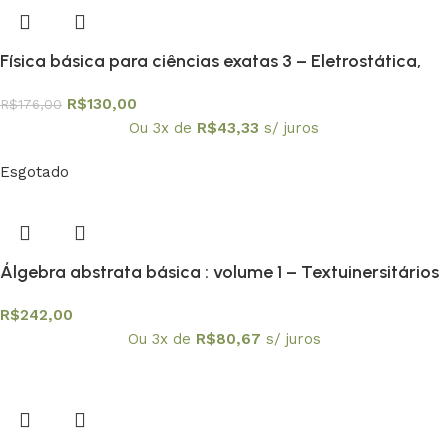
Física básica para ciências exatas 3 – Eletrostática,
Magnetostática, Circuitos e Ondas Eletromagnéticas
R$
130,00
R$
176,00
Ou 3x de
R$
43,33
s/ juros
Esgotado
Álgebra abstrata básica : volume 1 – Textuinersitários
8
R$
242,00
Ou 3x de
R$
80,67
s/ juros