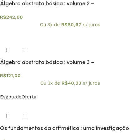
Álgebra abstrata básica : volume 2 –
Textuniversitários 9
R$
242,00
Ou 3x de
R$
80,67
s/ juros
Álgebra abstrata básica : volume 3 –
Textuniversitários 10
R$
121,00
Ou 3x de
R$
40,33
s/ juros
Esgotado
Oferta
Os fundamentos da aritmética : uma investigação
lógico-matemática sobre o conceito de número –