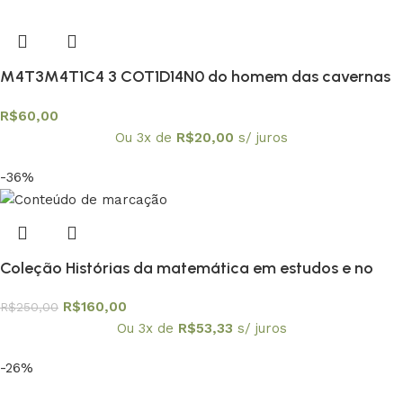
M4T3M4T1C4 3 COT1D14N0 do homem das cavernas
à atualidade
R$
60,00
Ou 3x de
R$
20,00
s/ juros
-36%
Coleção Histórias da matemática em estudos e no
ensino os 10 volumes
R$
160,00
R$
250,00
Ou 3x de
R$
53,33
s/ juros
-26%