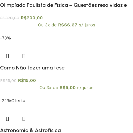
Olimpíada Paulista de Física – Questões resolvidas e
comentadas – coleção em 6 volumes
R$
200,00
R$
320,00
Ou 3x de
R$
66,67
s/ juros
-73%
Como Não fazer uma tese
R$
15,00
R$
55,00
Ou 3x de
R$
5,00
s/ juros
-24%
Oferta
Astronomia & Astrofísica