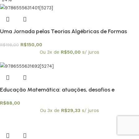
Uma Jornada pelas Teorias Algébricas de Formas
Quadráticas – Textuniversitários 13
R$
150,00
R$
198,00
Ou 3x de
R$
50,00
s/ juros
Educação Matemática: atuações, desafios e
possibilidades em diferentes contextos – envio em 20
R$
88,00
de fevereiro
Ou 3x de
R$
29,33
s/ juros