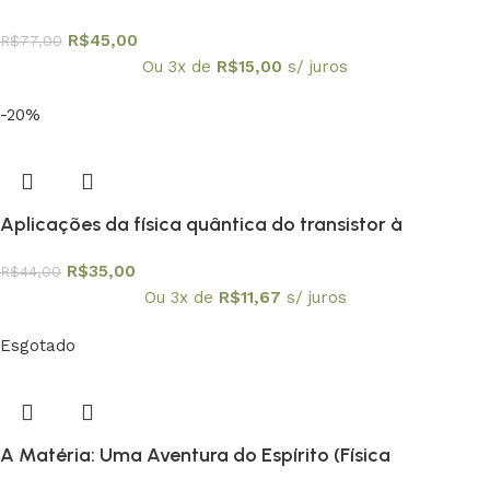
R$
45,00
R$
77,00
Ou 3x de
R$
15,00
s/ juros
-20%
Aplicações da física quântica do transistor à
nanotecnologia – Coleção Temas Atuais de Física /
R$
35,00
R$
44,00
SBF
Ou 3x de
R$
11,67
s/ juros
Esgotado
A Matéria: Uma Aventura do Espírito (Física
Conceitual) – PROMOÇÃO