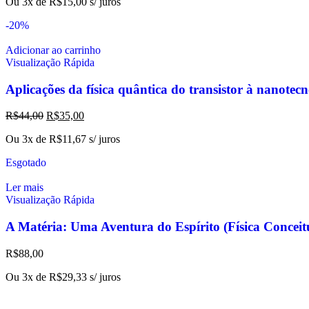
Ou 3x de
R$
15,00
s/ juros
-20%
Adicionar ao carrinho
Visualização Rápida
Aplicações da física quântica do transistor à nanotec
R$
44,00
R$
35,00
Ou 3x de
R$
11,67
s/ juros
Esgotado
Ler mais
Visualização Rápida
A Matéria: Uma Aventura do Espírito (Física Conc
R$
88,00
Ou 3x de
R$
29,33
s/ juros