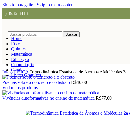
Skip to navigation
Skip to main content
(11) 3936-3413
Buscar
Home
Física
Química
Matemática
Educação
Computação
Geral
Início
FÍSICA
Termodinâmica Estatística de Átomos e Moléculas 2a 
Livros Gratuítos
Poemas sobre o concreto e o abstrato
R$
46,00
Voltar aos produtos
Vivências autoformativas no ensino de matemática
R$
77,00