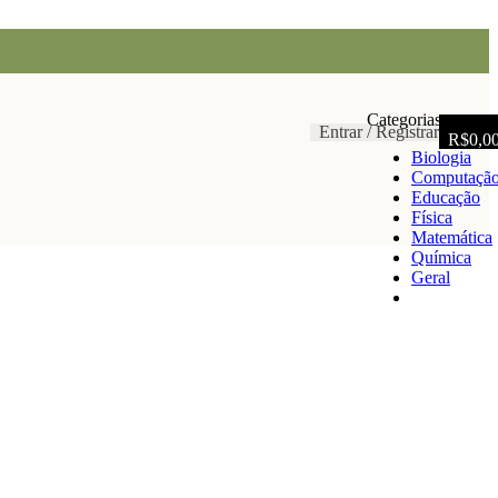
Categorias
Entrar / Registrar
R$
0,0
Biologia
Computaçã
Educação
Física
Matemática
Química
Geral