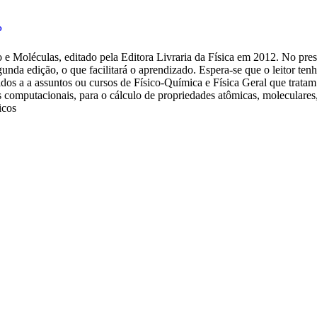
P
 e Moléculas, editado pela Editora Livraria da Física em 2012. No pres
gunda edição, o que facilitará o aprendizado. Espera-se que o leitor t
ridos a a assuntos ou cursos de Físico-Química e Física Geral que trata
computacionais, para o cálculo de propriedades atômicas, moleculares, 
icos